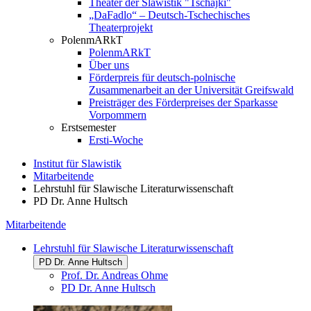
Theater der Slawistik "Tschajki"
„DaFadlo“ – Deutsch-Tschechisches
Theaterprojekt
PolenmARkT
PolenmARkT
Über uns
Förderpreis für deutsch-polnische
Zusammenarbeit an der Universität Greifswald
Preisträger des Förderpreises der Sparkasse
Vorpommern
Erstsemester
Ersti-Woche
Institut für Slawistik
Mitarbeitende
Lehrstuhl für Slawische Literaturwissenschaft
PD Dr. Anne Hultsch
Mitarbeitende
Lehrstuhl für Slawische Literaturwissenschaft
PD Dr. Anne Hultsch
Prof. Dr. Andreas Ohme
PD Dr. Anne Hultsch