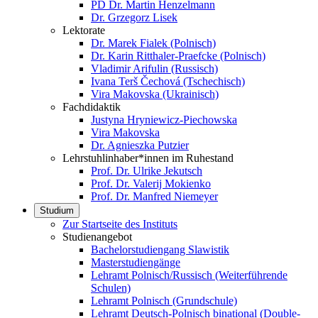
PD Dr. Martin Henzelmann
Dr. Grzegorz Lisek
Lektorate
Dr. Marek Fialek (Polnisch)
Dr. Karin Ritthaler-Praefcke (Polnisch)
Vladimir Arifulin (Russisch)
Ivana Terš Čechová (Tschechisch)
Vira Makovska (Ukrainisch)
Fachdidaktik
Justyna Hryniewicz-Piechowska
Vira Makovska
Dr. Agnieszka Putzier
Lehrstuhlinhaber*innen im Ruhestand
Prof. Dr. Ulrike Jekutsch
Prof. Dr. Valerij Mokienko
Prof. Dr. Manfred Niemeyer
Studium
Zur Startseite des Instituts
Studienangebot
Bachelorstudiengang Slawistik
Masterstudiengänge
Lehramt Polnisch/Russisch (Weiterführende
Schulen)
Lehramt Polnisch (Grundschule)
Lehramt Deutsch-Polnisch binational (Double-