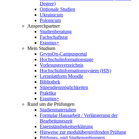
Degree)
Optionale Studien
Ukrainicum
Polonicum
Ansprechpartner
Studienberatung
Fachschaftsrat
Erasmus+
Mein Studium
GrypsOn-Campusportal
Hochschulinformationstage
Vorlesungsverzeichnis
Hochschulinformationssystem (HIS)
Lernplattform Moodle
Bibliothek
Stipendienmöglichkeiten
Praktika
Erasmus+
Rund um die Prüfungen
Studienmaterialien
Formular Hausarbeit / Verlängerung der
Bearbeitungszeit
Eigenständigkeitserklärung
Hinweise zur modulübergreifenden Prüfung
Prüfungs- und Studienordnungen