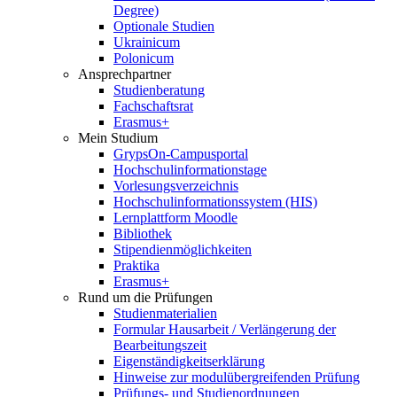
Degree)
Optionale Studien
Ukrainicum
Polonicum
Ansprechpartner
Studienberatung
Fachschaftsrat
Erasmus+
Mein Studium
GrypsOn-Campusportal
Hochschulinformationstage
Vorlesungsverzeichnis
Hochschulinformationssystem (HIS)
Lernplattform Moodle
Bibliothek
Stipendienmöglichkeiten
Praktika
Erasmus+
Rund um die Prüfungen
Studienmaterialien
Formular Hausarbeit / Verlängerung der
Bearbeitungszeit
Eigenständigkeitserklärung
Hinweise zur modulübergreifenden Prüfung
Prüfungs- und Studienordnungen