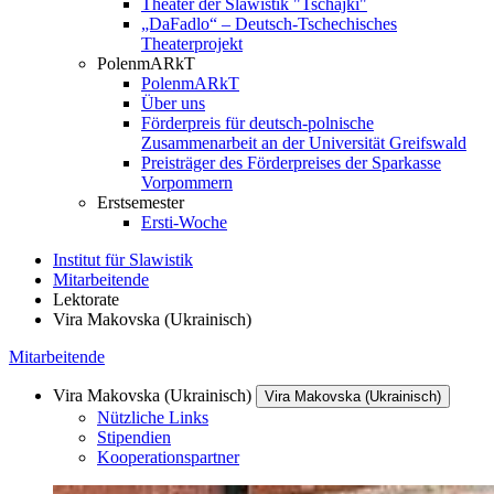
Theater der Slawistik "Tschajki"
„DaFadlo“ – Deutsch-Tschechisches
Theaterprojekt
PolenmARkT
PolenmARkT
Über uns
Förderpreis für deutsch-polnische
Zusammenarbeit an der Universität Greifswald
Preisträger des Förderpreises der Sparkasse
Vorpommern
Erstsemester
Ersti-Woche
Institut für Slawistik
Mitarbeitende
Lektorate
Vira Makovska (Ukrainisch)
Mitarbeitende
Vira Makovska (Ukrainisch)
Vira Makovska (Ukrainisch)
Nützliche Links
Stipendien
Kooperationspartner