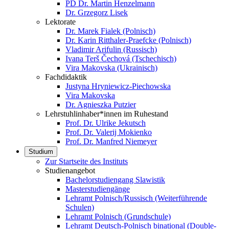
PD Dr. Martin Henzelmann
Dr. Grzegorz Lisek
Lektorate
Dr. Marek Fialek (Polnisch)
Dr. Karin Ritthaler-Praefcke (Polnisch)
Vladimir Arifulin (Russisch)
Ivana Terš Čechová (Tschechisch)
Vira Makovska (Ukrainisch)
Fachdidaktik
Justyna Hryniewicz-Piechowska
Vira Makovska
Dr. Agnieszka Putzier
Lehrstuhlinhaber*innen im Ruhestand
Prof. Dr. Ulrike Jekutsch
Prof. Dr. Valerij Mokienko
Prof. Dr. Manfred Niemeyer
Studium
Zur Startseite des Instituts
Studienangebot
Bachelorstudiengang Slawistik
Masterstudiengänge
Lehramt Polnisch/Russisch (Weiterführende
Schulen)
Lehramt Polnisch (Grundschule)
Lehramt Deutsch-Polnisch binational (Double-