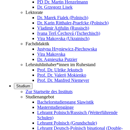
PD Dr. Martin Henzelmann
Dr. Grzegorz Lisek
Lektorate
Dr. Marek Fialek (Polnisch)
Dr. Karin Ritthaler-Praefcke (Polnisch)
Vladimir Arifulin (Russisch)
Ivana Terš Čechová (Tschechisch)
Vira Makovska (Ukrainisch)
Fachdidaktik
Justyna Hryniewicz-Piechowska
Vira Makovska
Dr. Agnieszka Putzier
Lehrstuhlinhaber*innen im Ruhestand
Prof. Dr. Ulrike Jekutsch
Prof. Dr. Valerij Mokienko
Prof. Dr. Manfred Niemeyer
Studium
Zur Startseite des Instituts
Studienangebot
Bachelorstudiengang Slawistik
Masterstudiengänge
Lehramt Polnisch/Russisch (Weiterführende
Schulen)
Lehramt Polnisch (Grundschule)
Lehramt Deutsch-Polnisch binational (Double-