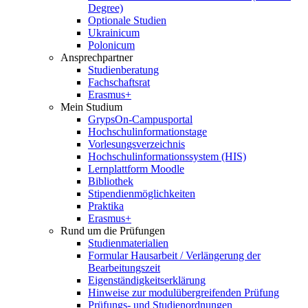
Degree)
Optionale Studien
Ukrainicum
Polonicum
Ansprechpartner
Studienberatung
Fachschaftsrat
Erasmus+
Mein Studium
GrypsOn-Campusportal
Hochschulinformationstage
Vorlesungsverzeichnis
Hochschulinformationssystem (HIS)
Lernplattform Moodle
Bibliothek
Stipendienmöglichkeiten
Praktika
Erasmus+
Rund um die Prüfungen
Studienmaterialien
Formular Hausarbeit / Verlängerung der
Bearbeitungszeit
Eigenständigkeitserklärung
Hinweise zur modulübergreifenden Prüfung
Prüfungs- und Studienordnungen