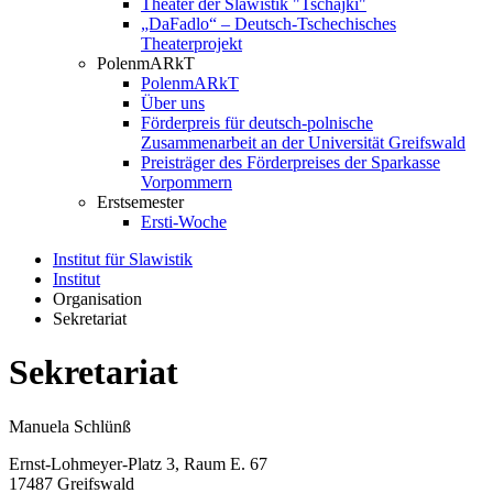
Theater der Slawistik "Tschajki"
„DaFadlo“ – Deutsch-Tschechisches
Theaterprojekt
PolenmARkT
PolenmARkT
Über uns
Förderpreis für deutsch-polnische
Zusammenarbeit an der Universität Greifswald
Preisträger des Förderpreises der Sparkasse
Vorpommern
Erstsemester
Ersti-Woche
Institut für Slawistik
Institut
Organisation
Sekretariat
Sekretariat
Manuela Schlünß
Ernst-Lohmeyer-Platz 3, Raum E. 67
17487 Greifswald