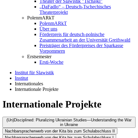
Theater der Slawistik "Tschajki"
„DaFadlo“ – Deutsch-Tschechisches
Theaterprojekt
PolenmARkT
PolenmARkT
Über uns
Förderpreis für deutsch-polnische
Zusammenarbeit an der Universität Greifswald
Preisträger des Förderpreises der Sparkasse
Vorpommern
Erstsemester
Ersti-Woche
Institut für Slawistik
Institut
Internationales
Internationale Projekte
Internationale Projekte
(Un)Disciplined: Pluralizing Ukrainian Studies—Understanding the War
in Ukraine
Nachbarspracherwerb von der Kita bis zum Schulabschluss II
Nachbarspracherwerb von der Kita bis zum Schulabschluss I