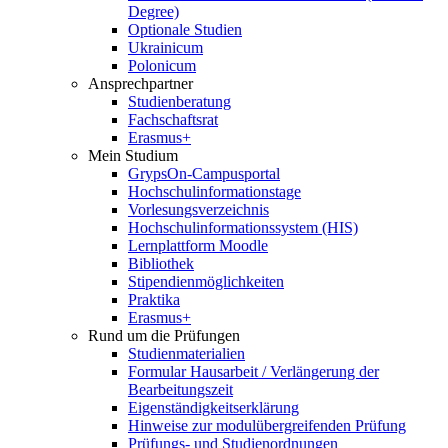
Degree)
Optionale Studien
Ukrainicum
Polonicum
Ansprechpartner
Studienberatung
Fachschaftsrat
Erasmus+
Mein Studium
GrypsOn-Campusportal
Hochschulinformationstage
Vorlesungsverzeichnis
Hochschulinformationssystem (HIS)
Lernplattform Moodle
Bibliothek
Stipendienmöglichkeiten
Praktika
Erasmus+
Rund um die Prüfungen
Studienmaterialien
Formular Hausarbeit / Verlängerung der
Bearbeitungszeit
Eigenständigkeitserklärung
Hinweise zur modulübergreifenden Prüfung
Prüfungs- und Studienordnungen