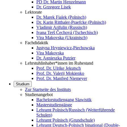
PD Dr. Martin Henzelmann
Dr. Grzegorz Lisek
Lektorate
Dr. Marek Fialek (Polnisch)
Dr. Karin Ritthaler-Praefcke (Polnisch)
Vladimir Arifulin (Russisch)
Ivana Terš Čechová (Tschechisch)
Vira Makovska (Ukrainisch)
Fachdidaktik
Justyna Hryniewicz-Piechowska
Vira Makovska
Dr. Agnieszka Putzier
Lehrstuhlinhaber*innen im Ruhestand
Prof. Dr. Ulrike Jekutsch
Prof. Dr. Valerij Mokienko
Prof. Dr. Manfred Niemeyer
Studium
Zur Startseite des Instituts
Studienangebot
Bachelorstudiengang Slawistik
Masterstudiengänge
Lehramt Polnisch/Russisch (Weiterführende
Schulen)
Lehramt Polnisch (Grundschule)
Lehramt Deutsch-Polnisch binational (Double-