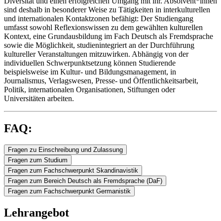
Diversität und einen erfolgreichen Umgang mit ihr. Absolvent*innen
sind deshalb in besonderer Weise zu Tätigkeiten in interkulturellen
und internationalen Kontaktzonen befähigt: Der Studiengang
umfasst sowohl Reflexionswissen zu dem gewählten kulturellen
Kontext, eine Grundausbildung im Fach Deutsch als Fremdsprache
sowie die Möglichkeit, studienintegriert an der Durchführung
kultureller Veranstaltungen mitzuwirken. Abhängig von der
individuellen Schwerpunktsetzung können Studierende
beispielsweise im Kultur- und Bildungsmanagement, in
Journalismus, Verlagswesen, Presse- und Öffentlichkeitsarbeit,
Politik, internationalen Organisationen, Stiftungen oder
Universitäten arbeiten.
FAQ:
Fragen zu Einschreibung und Zulassung
Fragen zum Studium
Gibt es für den Studiengang einen Numerus clausus?
Fragen zum Fachschwerpunkt Skandinavistik
Müssen die Module in der Reihenfolge des Musterstudienplans
Fragen zum Bereich Deutsch als Fremdsprache (DaF)
Nein, die Einschreibung in den Masterstudiengang ist frei. Sie
studiert werden oder kann ich die Reihenfolge selbst festlegen?
Kann man im Rahmen der Sprachpraxismodule auch eine neue
Fragen zum Fachschwerpunkt Germanistik
müssen lediglich einen Bachelorabschluss in einer der beteiligten
Die Säulen 1 (Kulturtheorie) und 2 (Interkulturalität) werden von
Sprache im eigenen Fachschwerpunkt beginnen?
Welche Möglichkeiten habe ich ein Zusatzzertifikat für Deutsch
Philologien oder einer nahe verwandten Disziplin vorweisen
allen Studierenden des Masterstudiengangs gemeinsam studiert. Die
Nein, die Module Sprachpraxis 1 und 3 setzen Sprachkenntnisse
als Fremdsprache zu erwerben?
Kann ich zwischen den Modulen im Fachschwerpunkt
Lehrangebot
können.
Reihenfolge ist Ihnen überlassen – mit einer Ausnahme: Modul 1
entsprechend einem skandinavistischen B.A. voraus. Das bedeutet,
Studierende, die das „Zusatzzertifikat Deutsch als Fremdsprache“
Germanistik frei wählen?