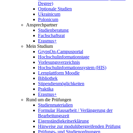
Degree)
Optionale Studien
Ukrainicum
Polonicum
Ansprechpartner
Studienberatung
Fachschaftsrat
Erasmus+
Mein Studium
GrypsOn-Campusportal
Hochschulinformationstage
Vorlesungsverzeichnis
Hochschulinformationssystem (HIS)
Lernplattform Moodle
Bibliothek
Stipendienmöglichkeiten
Praktika
Erasmus+
Rund um die Prüfungen
Studienmaterialien
Formular Hausarbeit / Verlängerung der
Bearbeitungszeit
Eigenständigkeitserklärung
Hinweise zur modulübergreifenden Prüfung
Prüfungs- und Studienordnungen