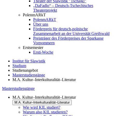
Theater der Slawistik "Tschajki"
„DaFadlo“ – Deutsch-Tschechisches
Theaterprojekt
PolenmARkT
PolenmARkT
Über uns
Förderpreis für deutsch-polnische
Zusammenarbeit an der Universität Greifswald
Preisträger des Förderpreises der Sparkasse
Vorpommern
Erstsemester
Ersti-Woche
Institut für Slawistik
Studium
Studienangebot
Masterstudiengänge
M.A. Kultur–Interkulturalität–Literatur
Masterstudiengänge
M.A. Kultur–Interkulturalität–Literatur
M.A. Kultur–Interkulturalität–Literatur
Wie wird KIL studiert?
Warum also KIL studieren?