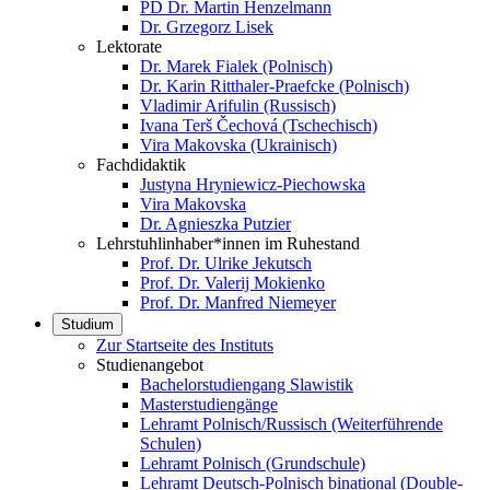
PD Dr. Martin Henzelmann
Dr. Grzegorz Lisek
Lektorate
Dr. Marek Fialek (Polnisch)
Dr. Karin Ritthaler-Praefcke (Polnisch)
Vladimir Arifulin (Russisch)
Ivana Terš Čechová (Tschechisch)
Vira Makovska (Ukrainisch)
Fachdidaktik
Justyna Hryniewicz-Piechowska
Vira Makovska
Dr. Agnieszka Putzier
Lehrstuhlinhaber*innen im Ruhestand
Prof. Dr. Ulrike Jekutsch
Prof. Dr. Valerij Mokienko
Prof. Dr. Manfred Niemeyer
Studium
Zur Startseite des Instituts
Studienangebot
Bachelorstudiengang Slawistik
Masterstudiengänge
Lehramt Polnisch/Russisch (Weiterführende
Schulen)
Lehramt Polnisch (Grundschule)
Lehramt Deutsch-Polnisch binational (Double-