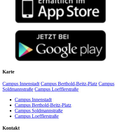
die zuerst genannte Prüfungsform.
Muss ich mit den Sprachen innerhalb meiner Philologie
bleiben?
Ja, der gewählte Studienschwerpunkt (Anglistik/ Amerikanistik,
Skandinavistik, Slawistik; im Studienschwerpunkt Germanistik
entfallen die Sprachpraxismodule) gibt die Sprachauswahl vor (siehe
Lehrangebot).
Karte
Campus Innenstadt
Campus Berthold-Beitz-Platz
Campus
Soldmannstraße
Campus Loefflerstraße
Campus Innenstadt
Campus Berthold-Beitz-Platz
Campus Soldmannstraße
Campus Loefflerstraße
Kontakt