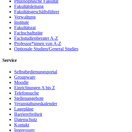
Philosophische Fakultät
Fakultätsleitung
Fakultätsgeschäftsführer
Verwaltung
Institute
Fakultätsrat
Fachschaftsräte
Fachstudienberater A-Z
Professor*innen von A-Z
Optionale Studien/General Studies
Service
Selbstbedienungsportal
Groupware
Moodle
Einrichtungen A bis Z
Telefonsuche
Stellenangebote
Veranstaltungskalender
Lagepläne
Barrierefreiheit
Datenschutz
Kontakt
Impressum