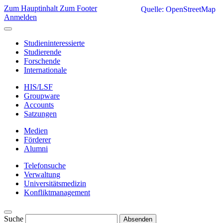
Zum Hauptinhalt
Zum Footer
Quelle: OpenStreetMap
Anmelden
Studieninteressierte
Studierende
Forschende
Internationale
HIS/LSF
Groupware
Accounts
Satzungen
Medien
Förderer
Alumni
Telefonsuche
Verwaltung
Universitätsmedizin
Konfliktmanagement
Suche
Absenden