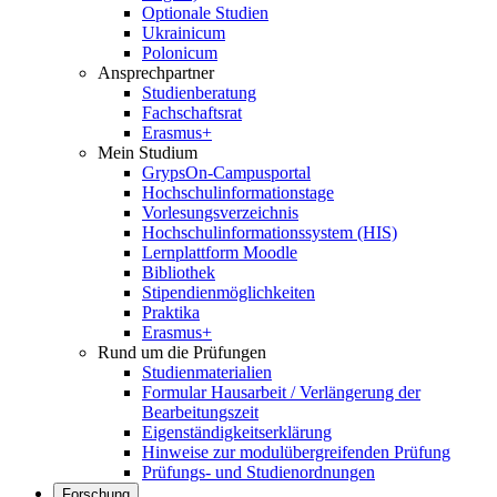
Optionale Studien
Ukrainicum
Polonicum
Ansprechpartner
Studienberatung
Fachschaftsrat
Erasmus+
Mein Studium
GrypsOn-Campusportal
Hochschulinformationstage
Vorlesungsverzeichnis
Hochschulinformationssystem (HIS)
Lernplattform Moodle
Bibliothek
Stipendienmöglichkeiten
Praktika
Erasmus+
Rund um die Prüfungen
Studienmaterialien
Formular Hausarbeit / Verlängerung der
Bearbeitungszeit
Eigenständigkeitserklärung
Hinweise zur modulübergreifenden Prüfung
Prüfungs- und Studienordnungen
Forschung