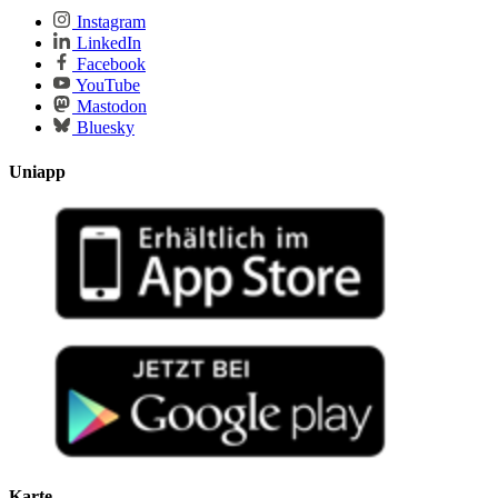
Instagram
LinkedIn
Facebook
YouTube
Mastodon
Bluesky
Uniapp
Karte