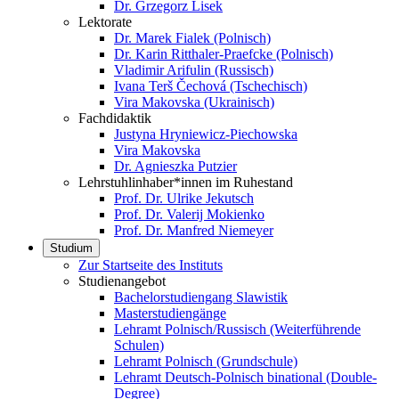
Dr. Grzegorz Lisek
Lektorate
Dr. Marek Fialek (Polnisch)
Dr. Karin Ritthaler-Praefcke (Polnisch)
Vladimir Arifulin (Russisch)
Ivana Terš Čechová (Tschechisch)
Vira Makovska (Ukrainisch)
Fachdidaktik
Justyna Hryniewicz-Piechowska
Vira Makovska
Dr. Agnieszka Putzier
Lehrstuhlinhaber*innen im Ruhestand
Prof. Dr. Ulrike Jekutsch
Prof. Dr. Valerij Mokienko
Prof. Dr. Manfred Niemeyer
Studium
Zur Startseite des Instituts
Studienangebot
Bachelorstudiengang Slawistik
Masterstudiengänge
Lehramt Polnisch/Russisch (Weiterführende
Schulen)
Lehramt Polnisch (Grundschule)
Lehramt Deutsch-Polnisch binational (Double-
Degree)