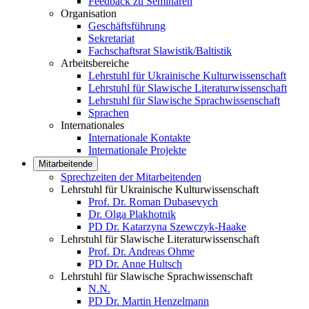
Feedback zu Seminaren
Organisation
Geschäftsführung
Sekretariat
Fachschaftsrat Slawistik/Baltistik
Arbeitsbereiche
Lehrstuhl für Ukrainische Kulturwissenschaft
Lehrstuhl für Slawische Literaturwissenschaft
Lehrstuhl für Slawische Sprachwissenschaft
Sprachen
Internationales
Internationale Kontakte
Internationale Projekte
Mitarbeitende
Sprechzeiten der Mitarbeitenden
Lehrstuhl für Ukrainische Kulturwissenschaft
Prof. Dr. Roman Dubasevych
Dr. Olga Plakhotnik
PD Dr. Katarzyna Szewczyk-Haake
Lehrstuhl für Slawische Literaturwissenschaft
Prof. Dr. Andreas Ohme
PD Dr. Anne Hultsch
Lehrstuhl für Slawische Sprachwissenschaft
N.N.
PD Dr. Martin Henzelmann