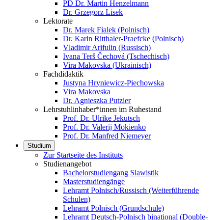
PD Dr. Martin Henzelmann
Dr. Grzegorz Lisek
Lektorate
Dr. Marek Fialek (Polnisch)
Dr. Karin Ritthaler-Praefcke (Polnisch)
Vladimir Arifulin (Russisch)
Ivana Terš Čechová (Tschechisch)
Vira Makovska (Ukrainisch)
Fachdidaktik
Justyna Hryniewicz-Piechowska
Vira Makovska
Dr. Agnieszka Putzier
Lehrstuhlinhaber*innen im Ruhestand
Prof. Dr. Ulrike Jekutsch
Prof. Dr. Valerij Mokienko
Prof. Dr. Manfred Niemeyer
Studium
Zur Startseite des Instituts
Studienangebot
Bachelorstudiengang Slawistik
Masterstudiengänge
Lehramt Polnisch/Russisch (Weiterführende
Schulen)
Lehramt Polnisch (Grundschule)
Lehramt Deutsch-Polnisch binational (Double-