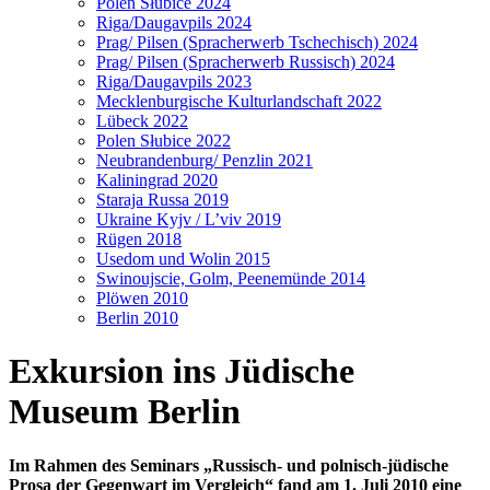
Polen Słubice 2024
Riga/Daugavpils 2024
Prag/ Pilsen (Spracherwerb Tschechisch) 2024
Prag/ Pilsen (Spracherwerb Russisch) 2024
Riga/Daugavpils 2023
Mecklenburgische Kulturlandschaft 2022
Lübeck 2022
Polen Słubice 2022
Neubrandenburg/ Penzlin 2021
Kaliningrad 2020
Staraja Russa 2019
Ukraine Kyjv / L’viv 2019
Rügen 2018
Usedom und Wolin 2015
Swinoujscie, Golm, Peenemünde 2014
Plöwen 2010
Berlin 2010
Exkursion ins Jüdische
Museum Berlin
Im Rahmen des Seminars „Russisch- und polnisch-jüdische
Prosa der Gegenwart im Vergleich“ fand am 1. Juli 2010 eine