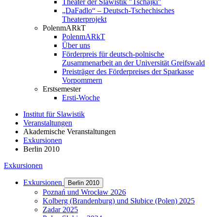
Theater der Slawistik "Tschajki"
„DaFadlo“ – Deutsch-Tschechisches
Theaterprojekt
PolenmARkT
PolenmARkT
Über uns
Förderpreis für deutsch-polnische
Zusammenarbeit an der Universität Greifswald
Preisträger des Förderpreises der Sparkasse
Vorpommern
Erstsemester
Ersti-Woche
Institut für Slawistik
Veranstaltungen
Akademische Veranstaltungen
Exkursionen
Berlin 2010
Exkursionen
Exkursionen
Berlin 2010
Poznań und Wrocław 2026
Kolberg (Brandenburg) und Słubice (Polen) 2025
Zadar 2025