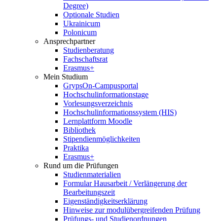
Degree)
Optionale Studien
Ukrainicum
Polonicum
Ansprechpartner
Studienberatung
Fachschaftsrat
Erasmus+
Mein Studium
GrypsOn-Campusportal
Hochschulinformationstage
Vorlesungsverzeichnis
Hochschulinformationssystem (HIS)
Lernplattform Moodle
Bibliothek
Stipendienmöglichkeiten
Praktika
Erasmus+
Rund um die Prüfungen
Studienmaterialien
Formular Hausarbeit / Verlängerung der
Bearbeitungszeit
Eigenständigkeitserklärung
Hinweise zur modulübergreifenden Prüfung
Prüfungs- und Studienordnungen