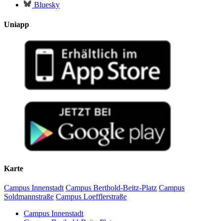
Bluesky
Uniapp
Karte
Campus Innenstadt
Campus Berthold-Beitz-Platz
Campus
Soldmannstraße
Campus Loefflerstraße
Campus Innenstadt